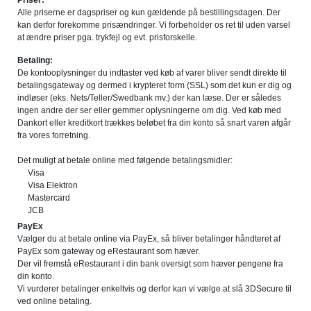
Priser:
Alle priserne er dagspriser og kun gældende på bestillingsdagen. Der
kan derfor forekomme prisændringer. Vi forbeholder os ret til uden varsel
at ændre priser pga. trykfejl og evt. prisforskelle.
Betaling:
De kontooplysninger du indtaster ved køb af varer bliver sendt direkte til
betalingsgateway og dermed i krypteret form (SSL) som det kun er dig og
indløser (eks. Nets/Teller/Swedbank mv.) der kan læse. Der er således
ingen andre der ser eller gemmer oplysningerne om dig. Ved køb med
Dankort eller kreditkort trækkes beløbet fra din konto så snart varen afgår
fra vores forretning.
Det muligt at betale online med følgende betalingsmidler:
Visa
Visa Elektron
Mastercard
JCB
PayEx
Vælger du at betale online via PayEx, så bliver betalinger håndteret af
PayEx som gateway og eRestaurant som hæver.
Der vil fremstå eRestaurant i din bank oversigt som hæver pengene fra
din konto.
Vi vurderer betalinger enkeltvis og derfor kan vi vælge at slå 3DSecure til
ved online betaling.