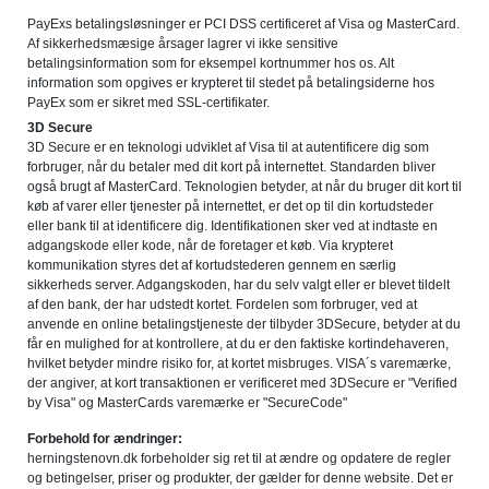
PayExs betalingsløsninger er PCI DSS certificeret af Visa og MasterCard.
Af sikkerhedsmæsige årsager lagrer vi ikke sensitive
betalingsinformation som for eksempel kortnummer hos os. Alt
information som opgives er krypteret til stedet på betalingsiderne hos
PayEx som er sikret med SSL-certifikater.
3D Secure
3D Secure er en teknologi udviklet af Visa til at autentificere dig som
forbruger, når du betaler med dit kort på internettet. Standarden bliver
også brugt af MasterCard. Teknologien betyder, at når du bruger dit kort til
køb af varer eller tjenester på internettet, er det op til din kortudsteder
eller bank til at identificere dig. Identifikationen sker ved at indtaste en
adgangskode eller kode, når de foretager et køb. Via krypteret
kommunikation styres det af kortudstederen gennem en særlig
sikkerheds server. Adgangskoden, har du selv valgt eller er blevet tildelt
af den bank, der har udstedt kortet. Fordelen som forbruger, ved at
anvende en online betalingstjeneste der tilbyder 3DSecure, betyder at du
får en mulighed for at kontrollere, at du er den faktiske kortindehaveren,
hvilket betyder mindre risiko for, at kortet misbruges. VISA´s varemærke,
der angiver, at kort transaktionen er verificeret med 3DSecure er "Verified
by Visa" og MasterCards varemærke er "SecureCode"
Forbehold for ændringer:
herningstenovn.dk forbeholder sig ret til at ændre og opdatere de regler
og betingelser, priser og produkter, der gælder for denne website. Det er