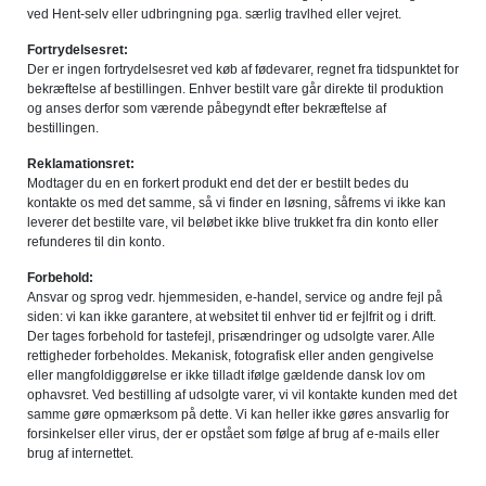
ved Hent-selv eller udbringning pga. særlig travlhed eller vejret.
Fortrydelsesret:
Der er ingen fortrydelsesret ved køb af fødevarer, regnet fra tidspunktet for
bekræftelse af bestillingen. Enhver bestilt vare går direkte til produktion
og anses derfor som værende påbegyndt efter bekræftelse af
bestillingen.
Reklamationsret:
Modtager du en en forkert produkt end det der er bestilt bedes du
kontakte os med det samme, så vi finder en løsning, såfrems vi ikke kan
leverer det bestilte vare, vil beløbet ikke blive trukket fra din konto eller
refunderes til din konto.
Forbehold:
Ansvar og sprog vedr. hjemmesiden, e-handel, service og andre fejl på
siden: vi kan ikke garantere, at websitet til enhver tid er fejlfrit og i drift.
Der tages forbehold for tastefejl, prisændringer og udsolgte varer. Alle
rettigheder forbeholdes. Mekanisk, fotografisk eller anden gengivelse
eller mangfoldiggørelse er ikke tilladt ifølge gældende dansk lov om
ophavsret. Ved bestilling af udsolgte varer, vi vil kontakte kunden med det
samme gøre opmærksom på dette. Vi kan heller ikke gøres ansvarlig for
forsinkelser eller virus, der er opstået som følge af brug af e-mails eller
brug af internettet.