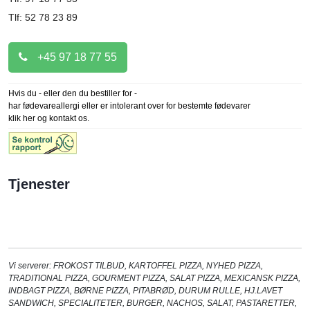
Tlf: 52 78 23 89
+45 97 18 77 55
Hvis du - eller den du bestiller for -
har fødevareallergi eller er intolerant over for bestemte fødevarer
klik her og kontakt os.
Tjenester
Vi serverer:
FROKOST TILBUD
,
KARTOFFEL PIZZA
,
NYHED PIZZA
,
TRADITIONAL PIZZA
,
GOURMENT PIZZA
,
SALAT PIZZA
,
MEXICANSK PIZZA
,
INDBAGT PIZZA
,
BØRNE PIZZA
,
PITABRØD
,
DURUM RULLE
,
HJ.LAVET
SANDWICH
,
SPECIALITETER
,
BURGER
,
NACHOS
,
SALAT
,
PASTARETTER
,