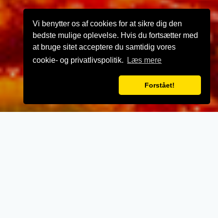
Vi benytter os af cookies for at sikre dig den
bedste mulige oplevelse. Hvis du fortsætter med
at bruge sitet acceptere du samtidig vores
cookie- og privatlivspolitik.
Læs mere
Forstået!
VELKOMMEN TIL
Herning Stenovns Pizza
- Når vi laver mad til vores kunder, lægger vi
vægt på kvalitet, service og renlighed.
- Stort udvalg i lækre oplevelser for ganen.